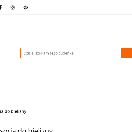
-70% %
Drukowane Tkaniny i Dzianiny
Kupuj wię
stracja
Pikówki
Tkaniny Estradowe
Strona 
WIDACJA do -70% %
Drukowane Tkaniny i Dzianiny
dowe
Strona Główna
ia do bielizny
soria do bielizny