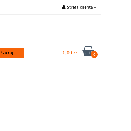
Strefa klienta
cej - TANIEJ!
Zaloguj się
Główna
Zarejestruj się
Wyślij e-mail
0,00 zł
0
Kupuj więcej - TANIEJ!
OUTLET