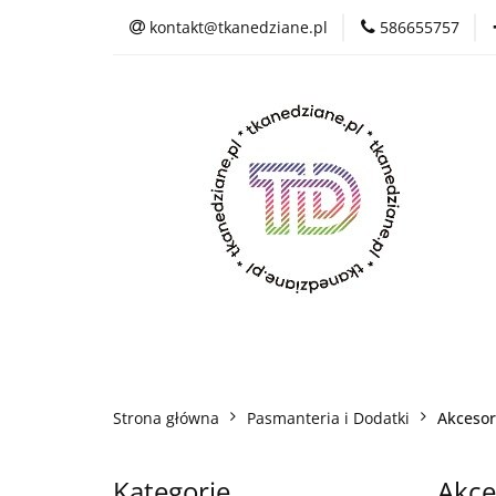
kontakt@tkanedziane.pl
586655757
% LIKWIDACJA do 
OUTLET
Reje
Wszystkie kategorie
% LIK
Rejestracja
Pikówki
Tkaniny Estra
Strona główna
Pasmanteria i Dodatki
Akcesor
Kategorie
Akce