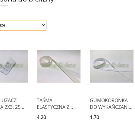
ŁUŻACZ
TAŚMA
GUMOKORONKA
A 2X3, 25
ELASTYCZNA Z
DO WYKAŃCZANIA
SILIKONEM BIAŁA
BIELIZNY 9mm
4.20
1.70
25 mm