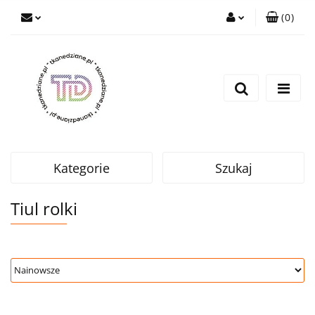
(
0
)
Zaloguj się
Zarejestruj się
Wyślij e-mail
Kategorie
Szukaj
Tiul rolki