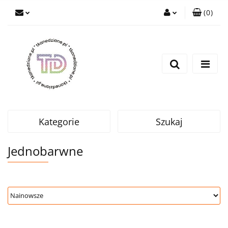
(
0
)
Zaloguj się
Zarejestruj się
Wyślij e-mail
Kategorie
Szukaj
Jednobarwne