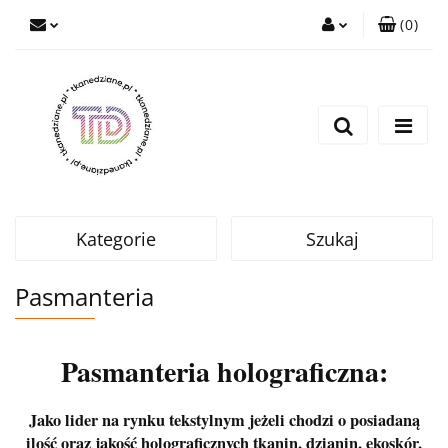
(
0
)
Zaloguj się
Zarejestruj się
Wyślij e-mail
Kategorie
Szukaj
Pasmanteria
Pasmanteria holograficzna:
Jako lider na rynku tekstylnym jeżeli chodzi o posiadaną
ilość oraz jakość holograficznych tkanin, dzianin, ekoskór,