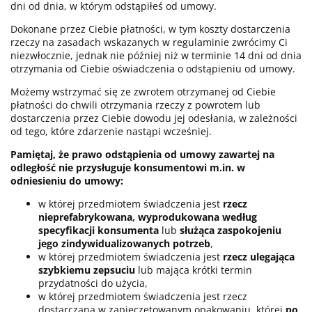
dni od dnia, w którym odstąpiłeś od umowy.
Dokonane przez Ciebie płatności, w tym koszty dostarczenia
rzeczy na zasadach wskazanych w regulaminie zwrócimy Ci
niezwłocznie, jednak nie później niż w terminie 14 dni od dnia
otrzymania od Ciebie oświadczenia o odstąpieniu od umowy.
Możemy wstrzymać się ze zwrotem otrzymanej od Ciebie
płatności do chwili otrzymania rzeczy z powrotem lub
dostarczenia przez Ciebie dowodu jej odesłania, w zależności
od tego, które zdarzenie nastąpi wcześniej.
Pamiętaj, że prawo odstąpienia od umowy zawartej na
odległość nie przysługuje konsumentowi m.in. w
odniesieniu do umowy:
w której przedmiotem świadczenia jest
rzecz
nieprefabrykowana, wyprodukowana według
specyfikacji konsumenta
lub
służąca zaspokojeniu
jego zindywidualizowanych potrzeb
,
w której przedmiotem świadczenia jest
rzecz ulegająca
szybkiemu zepsuciu
lub mająca krótki termin
przydatności do użycia,
w której przedmiotem świadczenia jest rzecz
dostarczana w zapieczętowanym opakowaniu, której
po