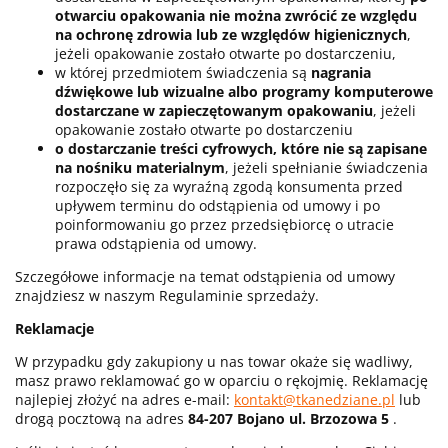
otwarciu opakowania nie można zwrócić ze względu
na ochronę zdrowia lub ze względów higienicznych
,
jeżeli opakowanie zostało otwarte po dostarczeniu,
w której przedmiotem świadczenia są
nagrania
dźwiękowe lub wizualne albo programy komputerowe
dostarczane w zapieczętowanym opakowaniu
, jeżeli
opakowanie zostało otwarte po dostarczeniu
o dostarczanie treści cyfrowych, które nie są zapisane
na nośniku materialnym
, jeżeli spełnianie świadczenia
rozpoczęło się za wyraźną zgodą konsumenta przed
upływem terminu do odstąpienia od umowy i po
poinformowaniu go przez przedsiębiorcę o utracie
prawa odstąpienia od umowy.
Szczegółowe informacje na temat odstąpienia od umowy
znajdziesz w naszym Regulaminie sprzedaży.
Reklamacje
W przypadku gdy zakupiony u nas towar okaże się wadliwy,
masz prawo reklamować go w oparciu o rękojmię. Reklamację
najlepiej złożyć na adres e-mail:
kontakt@tkanedziane.pl
lub
drogą pocztową na adres
84-207 Bojano ul. Brzozowa 5
.