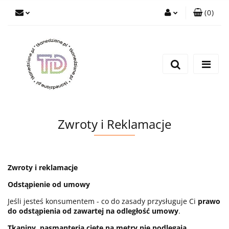
(
0
)
Zaloguj się
Zarejestruj się
Wyślij e-mail
Zwroty i Reklamacje
Zwroty i reklamacje
Odstąpienie od umowy
Jeśli jesteś konsumentem - co do zasady przysługuje Ci
prawo
do odstąpienia od zawartej na odległość umowy
.
Tkaniny, pasmanteria cięte na metry nie podlegają