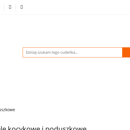
-70% %
Drukowane Tkaniny i Dzianiny
Kupuj więcej
tracja
Pikówki
Tkaniny Estradowe
Strona Gł
WIDACJA do -70% %
Drukowane Tkaniny i Dzianiny
owe
Strona Główna
duszkowe
le kocykowe i poduszkowe