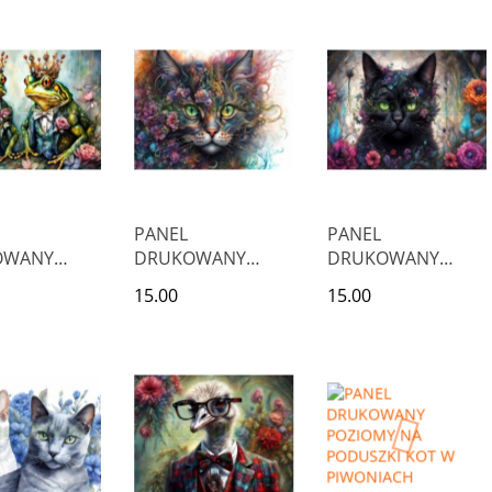
SHIH TZU
TERRIER SZKOCKI
PANEL
PANEL
OWANY
DRUKOWANY
DRUKOWANY
MY NA
POZIOMY NA
POZIOMY NA
15.00
15.00
ZKI DWIE
PODUSZKI SZARY
PODUSZKI CZARNY
KOT W KWIATACH
KOT W KWIATACH
NR 2