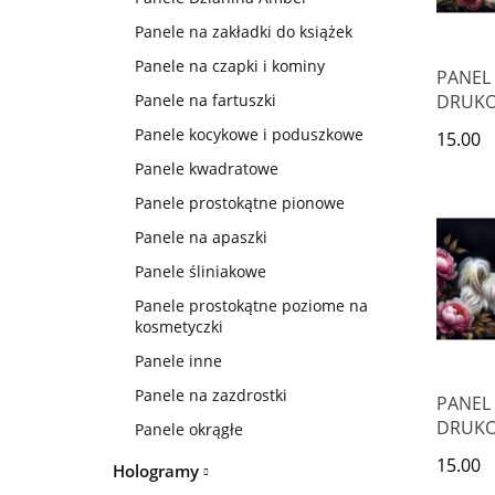
Panele na zakładki do książek
Panele na czapki i kominy
PANEL
DRUK
Panele na fartuszki
POZIO
Panele kocykowe i poduszkowe
15.00
PODUS
Panele kwadratowe
CHART
Panele prostokątne pionowe
Panele na apaszki
Panele śliniakowe
Panele prostokątne poziome na
kosmetyczki
Panele inne
Panele na zazdrostki
PANEL
DRUK
Panele okrągłe
POZIO
15.00
Hologramy
PODUS