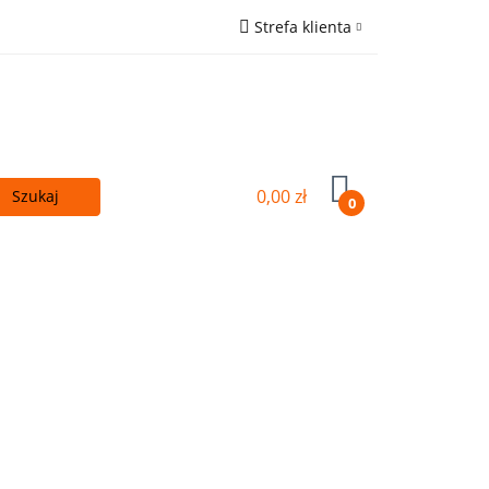
Strefa klienta
 - TANIEJ!
Zaloguj się
ówna
Zarejestruj się
Wyślij e-mail
0,00 zł
0
Kupuj więcej - TANIEJ!
OUTLET