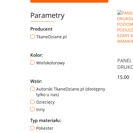
SŁONE
Parametry
Producent
TkaneDziane.pl
Kolor:
PANEL
Wielokolorowy
DRUK
POZIO
15.00
PODUSZ
Wzór:
SZARY
Autorski TkaneDziane.pl (dostępny
WIANK
tylko u nas)
Dziecięcy
Inny
Typ materiału:
Poliester