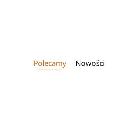
Polecamy
Nowości
HOLOG
LYCRA
LYCRA
MONCL
SILVER
LYCRA WHITE
GOLDEN
ZEBRA