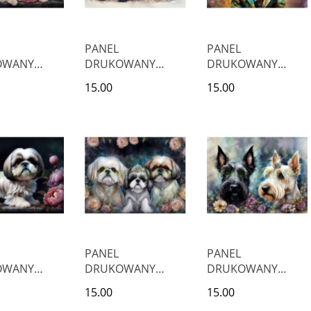
PANEL
PANEL
OWANY
DRUKOWANY
DRUKOWANY
MY NA
POZIOMY NA
POZIOMY NA
15.00
15.00
ZKI DWA
PODUSZKI TERRIER
PODUSZKI COCKER
 AFGAŃSKI
SZKOCKI W
SPANIEL W
KWIATACH
KAPELUSZU
PANEL
PANEL
OWANY
DRUKOWANY
DRUKOWANY
MY NA
POZIOMY NA
POZIOMY NA
15.00
15.00
ZKI SHIH
PODUSZKI TRZY
PODUSZKI DWA