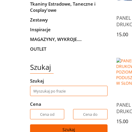
Tkaniny Estradowe, Taneczne i
Cosplay'owe
PANEL
Zestawy
DRUK
Inspiracje
POZIO
15.00
PODUSZ
MAGAZYNY, WYKROJE....
SZARY
OUTLET
NIEBIE
KWIAT
Szukaj
Szukaj
Cena
PANEL
DRUK
POZIO
15.00
PODUS
Szukaj
KOTY 