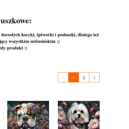
duszkowe:
 dorosłych kocyki, śpiworki i poduszki, dlatego też
jący wszystkim milusińskim ;)
dy produkt :)
1
2