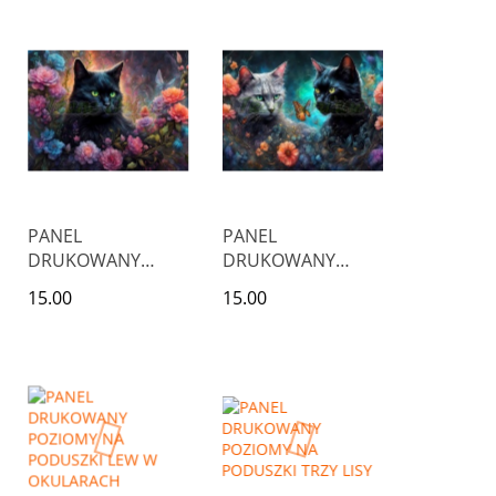
KAPELUSZU
CZARNE KOTY Z
KORONAMI
PANEL
PANEL
DRUKOWANY
DRUKOWANY
POZIOMY NA
POZIOMY NA
15.00
15.00
PODUSZKI CZARNY
PODUSZKI CZARNY
KOT W KWIATACH
I SZARY KOT W
NR 1
KWIATACH Z
MOTYLEM