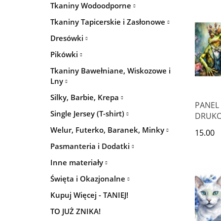
TZU
Tkaniny Wodoodporne
Tkaniny Tapicerskie i Zasłonowe
Dresówki
Pikówki
Tkaniny Bawełniane, Wiskozowe i
Lny
Silky, Barbie, Krepa
PANEL
Single Jersey (T-shirt)
DRUK
POZIO
Welur, Futerko, Baranek, Minky
15.00
PODUS
Pasmanteria i Dodatki
ŻABY
Inne materiały
Święta i Okazjonalne
Kupuj Więcej - TANIEJ!
TO JUŻ ZNIKA!