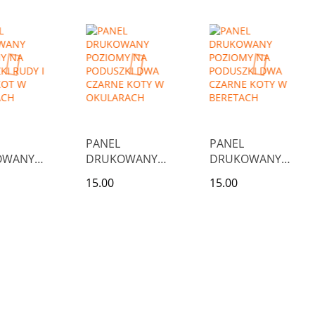
CZNIKACH
WIANKACH
RÓŻOWYCH
MARYNARKACH
PANEL
PANEL
OWANY
DRUKOWANY
DRUKOWANY
MY NA
POZIOMY NA
POZIOMY NA
15.00
15.00
KI RUDY I
PODUSZKI DWA
PODUSZKI DWA
 KOT W
CZARNE KOTY W
CZARNE KOTY W
ACH
OKULARACH
BERETACH