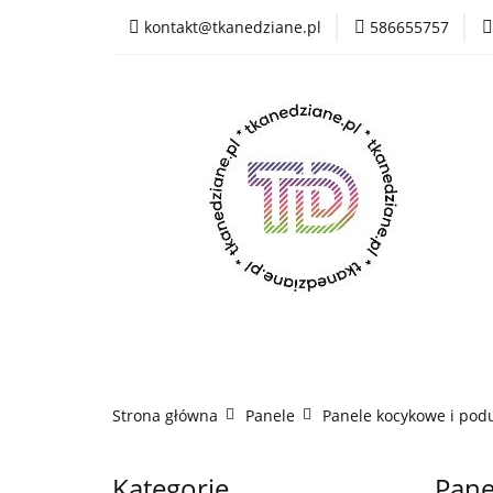
kontakt@tkanedziane.pl
586655757
% LIKWIDACJA do 
OUTLET
Rejes
Wszystkie kategorie
% LIK
Rejestracja
Pikówki
Tkaniny Estrad
Strona główna
Panele
Panele kocykowe i po
Kategorie
Pane