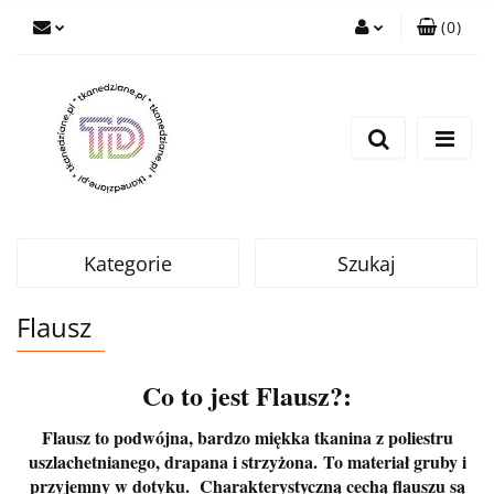
(
0
)
Zaloguj się
Zarejestruj się
Wyślij e-mail
Kategorie
Szukaj
Flausz
Co to jest Flausz?:
Flausz to p
odwójna, bardzo miękka tkanina z poliestru
uszlachetnianego, drapana i strzyżona.
To materiał gruby i
przyjemny w dotyku. Charakterystyczną cechą flauszu są