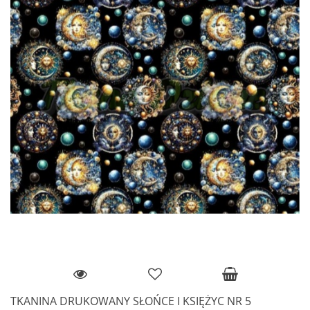
TKANINA DRUKOWANY SŁOŃCE I KSIĘŻYC NR 5