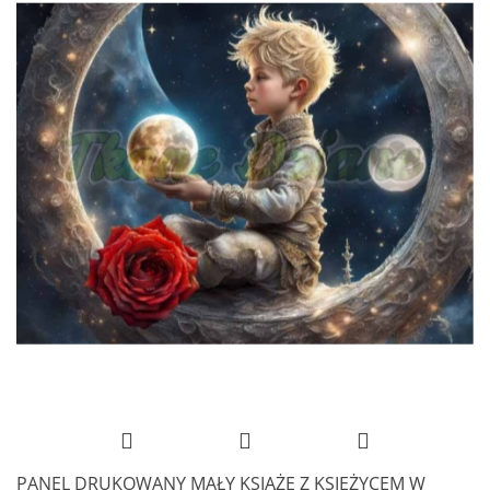
PANEL DRUKOWANY MAŁY KSIĄŻE Z KSIĘŻYCEM W