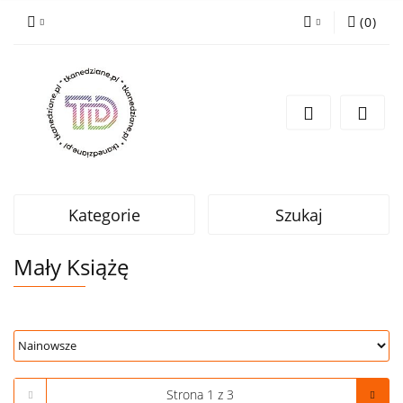
(
0
)
Zaloguj się
Zarejestruj się
Wyślij e-mail
Kategorie
Szukaj
Mały Książę