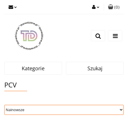
(
0
)
Zaloguj się
Zarejestruj się
Wyślij e-mail
Kategorie
Szukaj
PCV