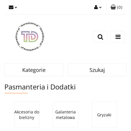
(
0
)
Zaloguj się
Zarejestruj się
Wyślij e-mail
Kategorie
Szukaj
Pasmanteria i Dodatki
Akcesoria do
Galanteria
Gryzaki
bielizny
metalowa