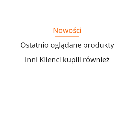
Nowości
Ostatnio oglądane produkty
Inni Klienci kupili również
PANEL
PANEL
PANEL
PANEL
PA
DRUKOWANY
DRUKOWANY
DRUKOWANY
DRUKOWANY
DR