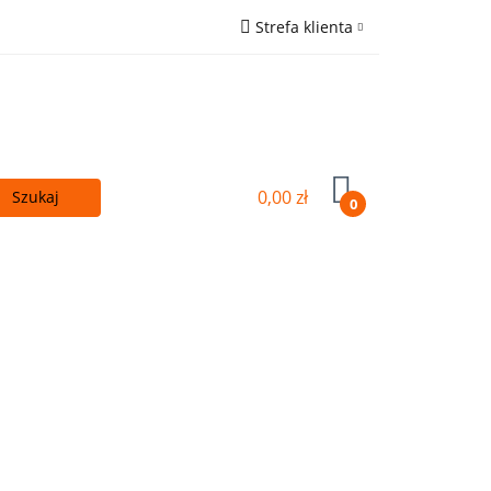
Strefa klienta
 - TANIEJ!
Zaloguj się
ówna
Zarejestruj się
Wyślij e-mail
0,00 zł
0
Kupuj więcej - TANIEJ!
OUTLET