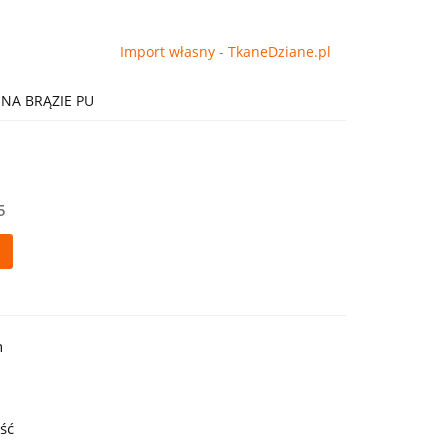
Import własny - TkaneDziane.pl
NA BRĄZIE PU
5
h
ość