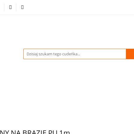
-70% %
Drukowane Tkaniny i Dzianiny
Kupuj więcej
tracja
Pikówki
Tkaniny Estradowe
Strona Gł
WIDACJA do -70% %
Drukowane Tkaniny i Dzianiny
owe
Strona Główna
Y NA BRĄZIE PU 1m