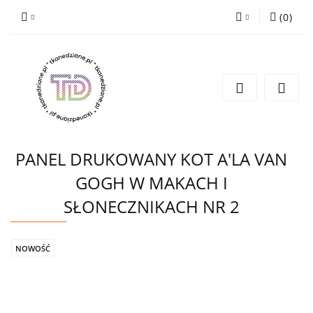
(
0
)
Zaloguj się
Zarejestruj się
Wyślij e-mail
PANEL DRUKOWANY KOT A'LA VAN
GOGH W MAKACH I
SŁONECZNIKACH NR 2
NOWOŚĆ