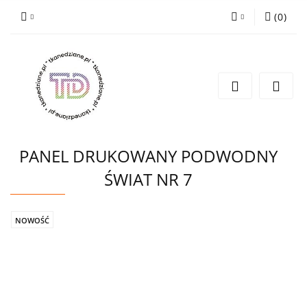
(
0
)
Zaloguj się
Zarejestruj się
Wyślij e-mail
PANEL DRUKOWANY PODWODNY
ŚWIAT NR 7
NOWOŚĆ