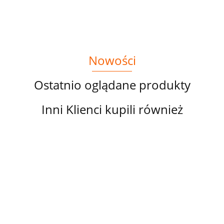
KRAINIE
CZARÓW
Nowości
Ostatnio oglądane produkty
Inni Klienci kupili również
PANEL
PANEL
PANEL
PANEL
PA