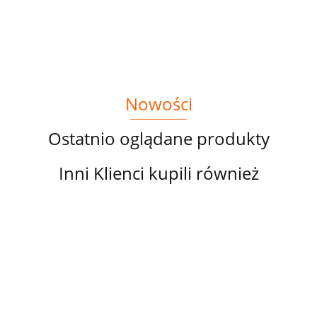
POMARAŃCZOWY
POMARAŃCZOWY
KWIATACH
KWIATA
MOTYL NA
MOTYL NA
NR 3
NR 5
KWIATACH NR 1
KWIATACH NR 6
Nowości
Ostatnio oglądane produkty
Inni Klienci kupili również