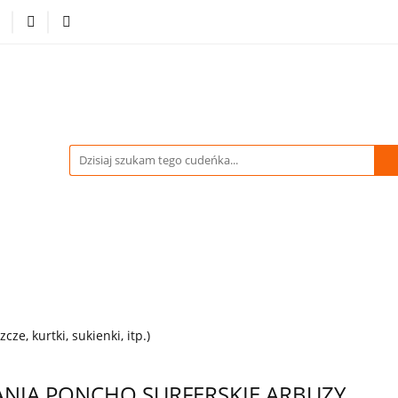
-70% %
Drukowane Tkaniny i Dzianiny
Kupuj więcej
tracja
Pikówki
Tkaniny Estradowe
Strona Gł
WIDACJA do -70% %
Drukowane Tkaniny i Dzianiny
owe
Strona Główna
ze, kurtki, sukienki, itp.)
IA PONCHO SURFERSKIE ARBUZY