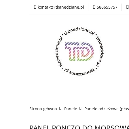
kontakt@tkanedziane.pl
586655757
% LIKWIDACJA do 
OUTLET
Rejes
Wszystkie kategorie
% LIK
Rejestracja
Pikówki
Tkaniny Estrad
Strona główna
Panele
Panele odzieżowe (płaszc
PANEL PONCZO DO MORSOWAN