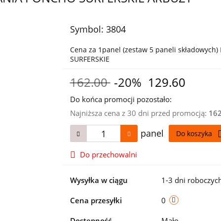
Symbol:
3804
Cena za 1panel (zestaw 5 paneli składow
SURFERSKIE
162.00
-20%
129.60
Do końca promocji pozostało:
Najniższa cena z 30 dni przed promocją:
16
panel
Do koszyka
Do przechowalni
Wysyłka w ciągu
1-3 dni roboczyc
Cena przesyłki
0
Dostępność
Mało