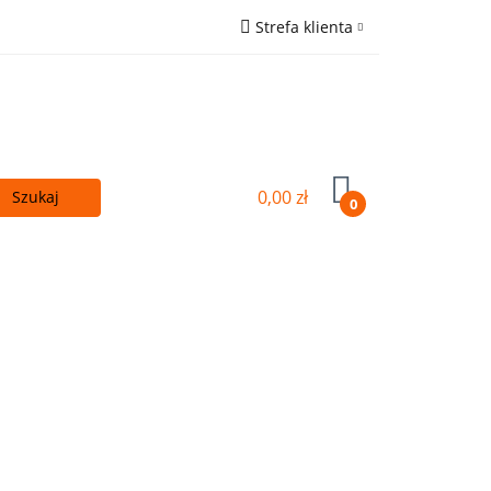
Strefa klienta
 - TANIEJ!
Zaloguj się
ówna
Zarejestruj się
Wyślij e-mail
0,00 zł
0
Kupuj więcej - TANIEJ!
OUTLET