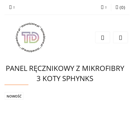
(
0
)
Zaloguj się
Zarejestruj się
Wyślij e-mail
PANEL RĘCZNIKOWY Z MIKROFIBRY
3 KOTY SPHYNKS
NOWOŚĆ