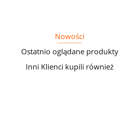
KRAINIE
CZARÓW
Nowości
Ostatnio oglądane produkty
Inni Klienci kupili również
PANEL
PANEL
PANEL
PANEL
TK
DRUKOWANY
DRUKOWANY
DRUKOWANY
DRUKOWANY
DR