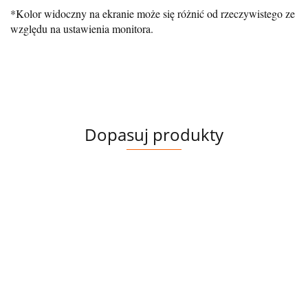
*Kolor widoczny na ekranie może się różnić od rzeczywistego ze
względu na ustawienia monitora.
Dopasuj produkty
FLAUSZ
DOMKI
PANEL
54.00
WELUR
PODSZ
PANEL
37.80
TAPICERSKI
DRUK
BERNEŃSKI
PANEL NA
19.00