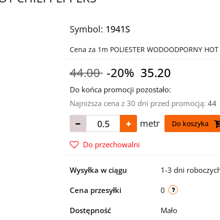
Symbol:
1941S
Cena za 1m POLIESTER WODOODPORNY HOT C
44.00
-20%
35.20
Do końca promocji pozostało:
Najniższa cena z 30 dni przed promocją:
44
metr
Do koszyka
Do przechowalni
Wysyłka w ciągu
1-3 dni roboczyc
Cena przesyłki
0
Dostępność
Mało