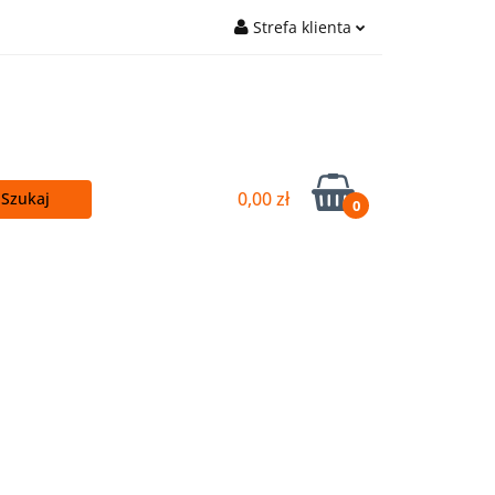
Strefa klienta
cej - TANIEJ!
Zaloguj się
Główna
Zarejestruj się
Wyślij e-mail
0,00 zł
0
Kupuj więcej - TANIEJ!
OUTLET