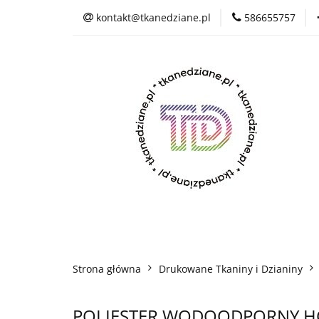
kontakt@tkanedziane.pl
586655757
% LIKWIDACJA do 
OUTLET
Reje
Wszystkie kategorie
% LIK
Rejestracja
Pikówki
Tkaniny Estra
Strona główna
Drukowane Tkaniny i Dzianiny
POLIESTER WODOODPORNY HO