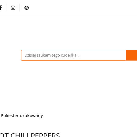
-70% %
Drukowane Tkaniny i Dzianiny
Kupuj wię
stracja
Pikówki
Tkaniny Estradowe
Strona 
WIDACJA do -70% %
Drukowane Tkaniny i Dzianiny
dowe
Strona Główna
Poliester drukowany
T CHILI PEPPERS