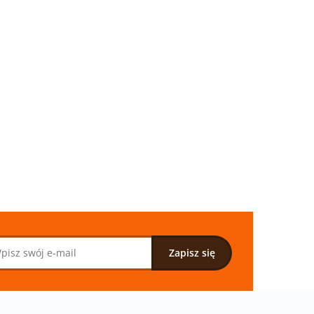
ANY
 4
TKANINA
TKANINA
DRUKOWANY
DRUKOWANY
OBRAZY NA
OBRAZY NA
33.00
33.00
MIĘTOWYCH
FIOLETOWYCH
PASKACH NR 3
PASKACH NR 2