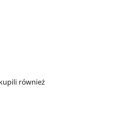
TKANINA
TKANINA
TKANINA
ANA
DRUKOWANA
DRUKOWANA
DRUKOWA
POLIESTER
MAROKO
MAKI KOLOR
MAKI
WODOODPORNY
33.00
33.00
33.00
E
BISKUPI NR
CZERWONE
- RÓŻOWA
44.00
15
NR 22
MONSTERA
 kupili również