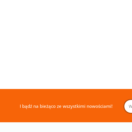
L
PANEL
PANEL
TKANINA
TKANINA
KOWANY
DRUKOWANY
DRUKOWANY
DRUKOW
DRUKOWANY
LOWEEN
HALLOWEEN
HALLOWEEN
SERCA NR
CZASZKI I
14.00
14.00
33.00
33.00
5
NR 14
NR 13
RÓŻE NR 5
I bądź na bieżąco ze wszystkimi nowościami!