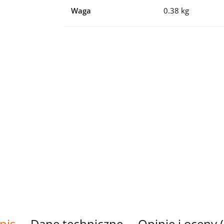
Waga
0.38 kg
pis
Dane techniczne
Opinie i oceny (