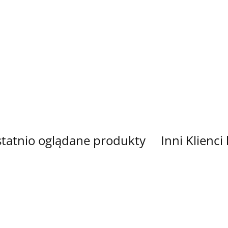
TKANINA
TKANINA
DRUKOWANA
DRUKOW
POLIESTER
POLIESTER
PAWIE DUŻY
MAKI
NY
WODOODPORNY
WODOODPORNY
33.00
33.00
WZÓR
CZERWON
SKRZATY
UNICORN
44.00
44.00
NR 20
35.20
35.20
tatnio oglądane produkty
Inni Klienci