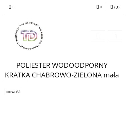
(
0
)
Zaloguj się
Zarejestruj się
Wyślij e-mail
POLIESTER WODOODPORNY
KRATKA CHABROWO-ZIELONA mała
NOWOŚĆ