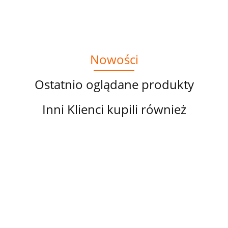
KRAINIE
CZARÓW
Nowości
Ostatnio oglądane produkty
Inni Klienci kupili również
TKANINA
TKANINA
TKANINA
T
TKANINA
DRUKOWANY
DRUKOWANY
DRUKOWANY
D