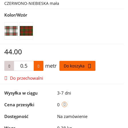
CZERWONO-NIEBIESKA mała
Kolor/Wzór
44.00
metr
Do koszyka
Do przechowalni
Wysyłka w ciągu
3-7 dni
Cena przesyłki
0
Dostępność
Na zamówienie
Waga
0.38 kg