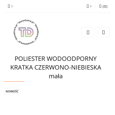
(
0
)
Zaloguj się
Zarejestruj się
Wyślij e-mail
POLIESTER WODOODPORNY
KRATKA CZERWONO-NIEBIESKA
mała
NOWOŚĆ