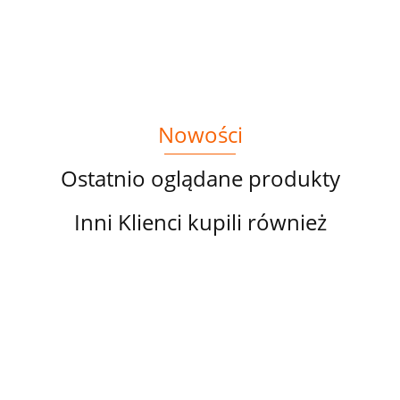
NA BEŻU
CZERWONA
ALICJA W
KRAINIE
CZARÓW
Nowości
Ostatnio oglądane produkty
Inni Klienci kupili również