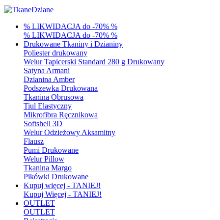
% LIKWIDACJA do -70% %
% LIKWIDACJA do -70% %
Drukowane Tkaniny i Dzianiny
Poliester drukowany
Welur Tapicerski Standard 280 g Drukowany
Satyna Armani
Dzianina Amber
Podszewka Drukowana
Tkanina Obrusowa
Tiul Elastyczny
Mikrofibra Ręcznikowa
Softshell 3D
Welur Odzieżowy Aksamitny
Flausz
Pumi Drukowane
Welur Pillow
Tkanina Margo
Pikówki Drukowane
Kupuj więcej - TANIEJ!
Kupuj Więcej - TANIEJ!
OUTLET
OUTLET