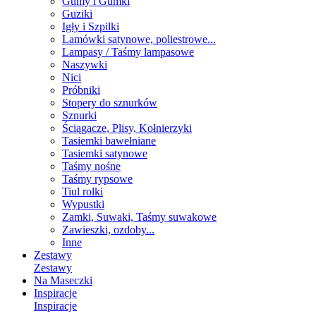
Gumy i Gumki
Guziki
Igły i Szpilki
Lamówki satynowe, poliestrowe...
Lampasy / Taśmy lampasowe
Naszywki
Nici
Próbniki
Stopery do sznurków
Sznurki
Ściągacze, Plisy, Kołnierzyki
Tasiemki bawełniane
Tasiemki satynowe
Taśmy nośne
Taśmy rypsowe
Tiul rolki
Wypustki
Zamki, Suwaki, Taśmy suwakowe
Zawieszki, ozdoby...
Inne
Zestawy
Zestawy
Na Maseczki
Inspiracje
Inspiracje