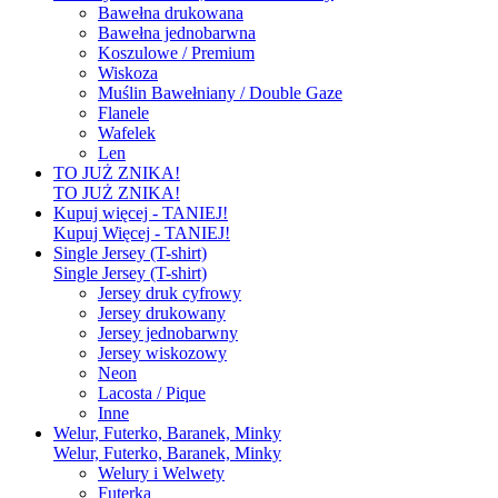
Bawełna drukowana
Bawełna jednobarwna
Koszulowe / Premium
Wiskoza
Muślin Bawełniany / Double Gaze
Flanele
Wafelek
Len
TO JUŻ ZNIKA!
TO JUŻ ZNIKA!
Kupuj więcej - TANIEJ!
Kupuj Więcej - TANIEJ!
Single Jersey (T-shirt)
Single Jersey (T-shirt)
Jersey druk cyfrowy
Jersey drukowany
Jersey jednobarwny
Jersey wiskozowy
Neon
Lacosta / Pique
Inne
Welur, Futerko, Baranek, Minky
Welur, Futerko, Baranek, Minky
Welury i Welwety
Futerka