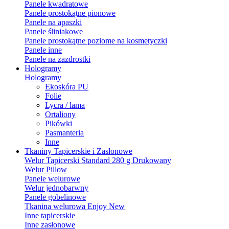
Panele kwadratowe
Panele prostokątne pionowe
Panele na apaszki
Panele śliniakowe
Panele prostokątne poziome na kosmetyczki
Panele inne
Panele na zazdrostki
Hologramy
Hologramy
Ekoskóra PU
Folie
Lycra / lama
Ortaliony
Pikówki
Pasmanteria
Inne
Tkaniny Tapicerskie i Zasłonowe
Welur Tapicerski Standard 280 g Drukowany
Welur Pillow
Panele welurowe
Welur jednobarwny
Panele gobelinowe
Tkanina welurowa Enjoy New
Inne tapicerskie
Inne zasłonowe