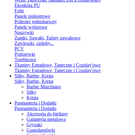
Ekoskóra PU
Folie
Panele poliestrowe
Poliester jednobarwny
Panele welurowe
Naszywki
Zamki, Suwaki, Taśmy suwakowe
Zawieszki, ozdoby...
PCV
Podszewki
Torebkowe
Tkaniny Estradowe, Taneczne i Cosplay'owe
Tkaniny Estradowe, Taneczne i Cosplay'owe
Silky, Barbie, Krepa
Silky, Barbie, Krepa
Barbie Marchiano
Silky
Krepa
Pasmanteria i Dodatki
Pasmanteria i Dodatki
Akcesoria do bielizny
Galanteria metalowa
Gryzaki
Gumolamówki