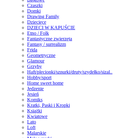
Czaszki
Domki
Drawing Family
Dziecięce
DZIECI W KAPUŚCIE
Etno / Folk
Fantastyczne zwierzęta
Fantasy / surrealizm
Frida
Geometryczne
Glamour
Grzyby
Haft/plecionki/sznurki/druty/szydełko/sizal..
Hobby/sport
Home sweet home
Jedzenie
Jesień
Komiks
Kratki, Paski i Kropki
Książki
Kwiatowe
Lato
Loft
Malarskie