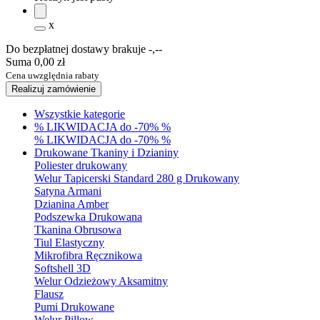
x
Do bezpłatnej dostawy brakuje
-,--
Suma
0,00 zł
Cena uwzględnia rabaty
Realizuj zamówienie
Wszystkie kategorie
% LIKWIDACJA do -70% %
% LIKWIDACJA do -70% %
Drukowane Tkaniny i Dzianiny
Poliester drukowany
Welur Tapicerski Standard 280 g Drukowany
Satyna Armani
Dzianina Amber
Podszewka Drukowana
Tkanina Obrusowa
Tiul Elastyczny
Mikrofibra Ręcznikowa
Softshell 3D
Welur Odzieżowy Aksamitny
Flausz
Pumi Drukowane
Welur Pillow