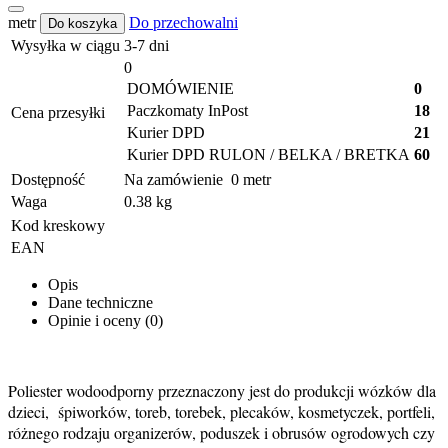
metr
Do przechowalni
Do koszyka
Wysyłka w ciągu
3-7 dni
0
DOMÓWIENIE
0
Paczkomaty InPost
18
Cena przesyłki
Kurier DPD
21
Kurier DPD RULON / BELKA / BRETKA
60
Dostępność
Na zamówienie
0
metr
Waga
0.38 kg
Kod kreskowy
EAN
Opis
Dane techniczne
Opinie i oceny (0)
Poliester wodoodporny przeznaczony jest do produkcji wózków dla
dzieci, śpiworków, toreb, torebek, plecaków, kosmetyczek, portfeli,
różnego rodzaju organizerów, poduszek i obrusów ogrodowych czy