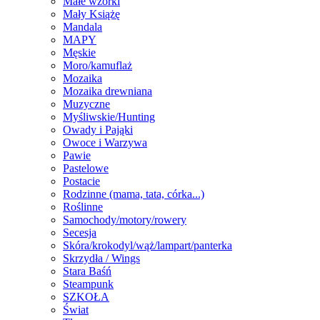
Małe wzorki
Mały Książę
Mandala
MAPY
Męskie
Moro/kamuflaż
Mozaika
Mozaika drewniana
Muzyczne
Myśliwskie/Hunting
Owady i Pająki
Owoce i Warzywa
Pawie
Pastelowe
Postacie
Rodzinne (mama, tata, córka...)
Roślinne
Samochody/motory/rowery
Secesja
Skóra/krokodyl/wąż/lampart/panterka
Skrzydła / Wings
Stara Baśń
Steampunk
SZKOŁA
Świat