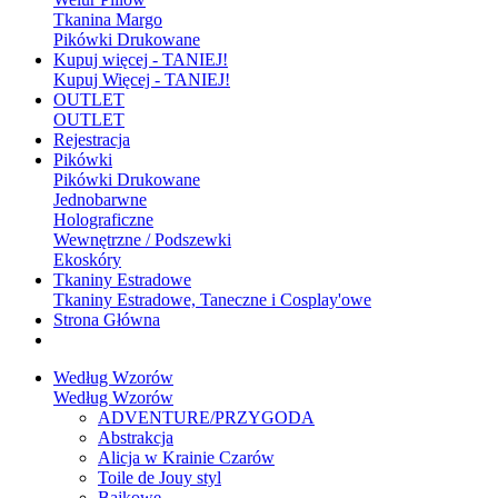
Tkanina Margo
Pikówki Drukowane
Kupuj więcej - TANIEJ!
Kupuj Więcej - TANIEJ!
OUTLET
OUTLET
Rejestracja
Pikówki
Pikówki Drukowane
Jednobarwne
Holograficzne
Wewnętrzne / Podszewki
Ekoskóry
Tkaniny Estradowe
Tkaniny Estradowe, Taneczne i Cosplay'owe
Strona Główna
Według Wzorów
Według Wzorów
ADVENTURE/PRZYGODA
Abstrakcja
Alicja w Krainie Czarów
Toile de Jouy styl
Bajkowe