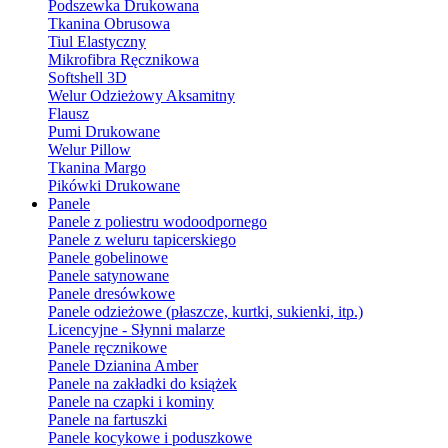
Podszewka Drukowana
Tkanina Obrusowa
Tiul Elastyczny
Mikrofibra Ręcznikowa
Softshell 3D
Welur Odzieżowy Aksamitny
Flausz
Pumi Drukowane
Welur Pillow
Tkanina Margo
Pikówki Drukowane
Panele
Panele z poliestru wodoodpornego
Panele z weluru tapicerskiego
Panele gobelinowe
Panele satynowane
Panele dresówkowe
Panele odzieżowe (płaszcze, kurtki, sukienki, itp.)
Licencyjne - Słynni malarze
Panele ręcznikowe
Panele Dzianina Amber
Panele na zakładki do książek
Panele na czapki i kominy
Panele na fartuszki
Panele kocykowe i poduszkowe