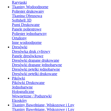
Rarytaski
Tkaniny Wodoodporne
Poliester drukowany
Tkanina Obrusowa
Softshell 3D
Pumi Drukowane
Panele poliestrowe
Poliester jednobarwny
Ortaliony
Inne wodoodporne
Dresówki
Dresówka druk cyfrowy
Panele dresówkowe
Dresówki drapane drukowane
Dresówki drapane jednobarwne
Dresówki pętelki jednobarwne
Dresówki pętelki drukowane
Pikówki
Pikówki Drukowane
Jednobarwne
Holograficzne
Wewnętrzne / Podszewki
Ekoskóry
Tkaniny Bawełniane, Wiskozowe i Lny
Tkaniny Bawełniane, Wiskozowe i Lny