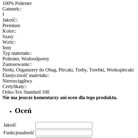
100% Poliester
Gatunek::
I
Jakość::
Premium
Kolor::
Szary
Wzór::
Inny
Typ materiału::
Poliester, Wodoodporny
Zastosowanie::
Nerki, Organizery do Obag, Plecaki, Torby, Torebki, Workoplecaki
Elastyczność materiału::
Nierozciągliwy
Certyfikaty::
Oeko-Tex Standard 100
Nie ma jeszcze komentarzy ani ocen dla tego produktu.
Oceń
Jakość
Funkcjonalność