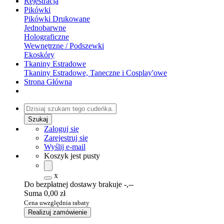
Rejestracja
Pikówki
Pikówki Drukowane
Jednobarwne
Holograficzne
Wewnętrzne / Podszewki
Ekoskóry
Tkaniny Estradowe
Tkaniny Estradowe, Taneczne i Cosplay'owe
Strona Główna
Zaloguj się
Zarejestruj się
Wyślij e-mail
Koszyk jest pusty
x
Do bezpłatnej dostawy brakuje
-,--
Suma
0,00 zł
Cena uwzględnia rabaty
Realizuj zamówienie