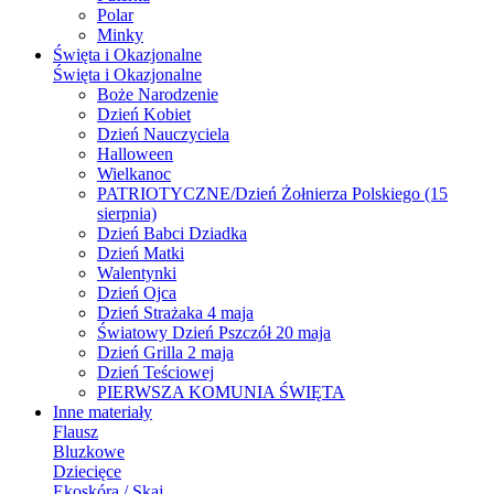
Polar
Minky
Święta i Okazjonalne
Święta i Okazjonalne
Boże Narodzenie
Dzień Kobiet
Dzień Nauczyciela
Halloween
Wielkanoc
PATRIOTYCZNE/Dzień Żołnierza Polskiego (15
sierpnia)
Dzień Babci Dziadka
Dzień Matki
Walentynki
Dzień Ojca
Dzień Strażaka 4 maja
Światowy Dzień Pszczół 20 maja
Dzień Grilla 2 maja
Dzień Teściowej
PIERWSZA KOMUNIA ŚWIĘTA
Inne materiały
Flausz
Bluzkowe
Dziecięce
Ekoskóra / Skaj