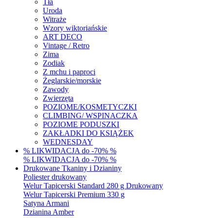
Tła
Uroda
Witraże
Wzory wiktoriańskie
ART DECO
Vintage / Retro
Zima
Zodiak
Z mchu i paproci
Żeglarskie/morskie
Zawody
Zwierzęta
POZIOME/KOSMETYCZKI
CLIMBING/ WSPINACZKA
POZIOME PODUSZKI
ZAKŁADKI DO KSIĄŻEK
WEDNESDAY
% LIKWIDACJA do -70% %
% LIKWIDACJA do -70% %
Drukowane Tkaniny i Dzianiny
Poliester drukowany
Welur Tapicerski Standard 280 g Drukowany
Welur Tapicerski Premium 330 g
Satyna Armani
Dzianina Amber