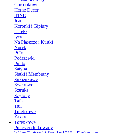
Garsonkowe
Home Decor
INNE
Jeans
Koronki i Gipiury
Lureks
lycra
Na Płaszcze i Kurtki
Nurek
PCV
Podszewki
Punto
Satyna
Siatki i Membrany
Sukienkowe
Swetrowe
Sztruks
Szyfony
Tafta
Tiul
Torebkowe
Żakard
Torebkowe
Poliester drukowany
Welur Tapicerski Standard 280 g Drukowany