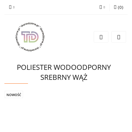
(
0
)
Zaloguj się
Zarejestruj się
Wyślij e-mail
POLIESTER WODOODPORNY
SREBRNY WĄŻ
NOWOŚĆ