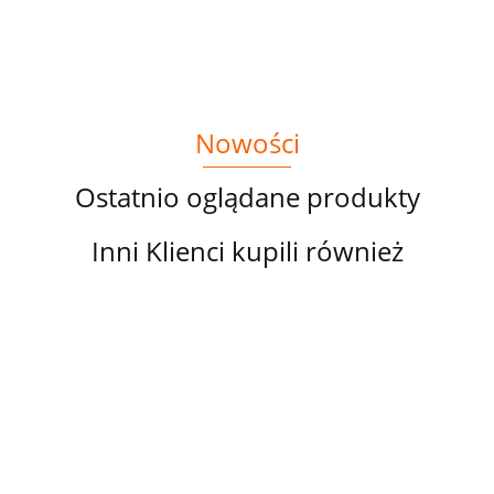
KRAINIE
CZARÓW
Nowości
Ostatnio oglądane produkty
Inni Klienci kupili również
PANEL
PANEL
PANEL
PANEL
PA