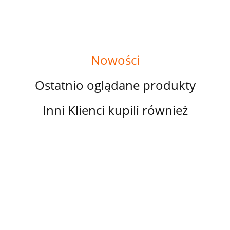
MAŁY
WZÓR MAŁY
Nowości
Ostatnio oglądane produkty
Inni Klienci kupili również
PANEL
PANEL
PANEL
PANEL
PA
DRUKOWANY
DRUKOWANY
DRUKOWANY
DRUKOWANY
DR