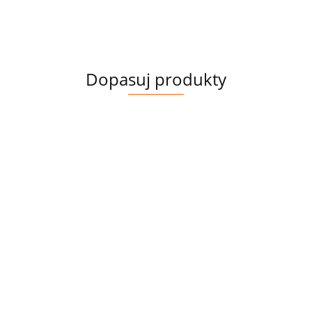
Dopasuj produkty
PANEL
WELUR
TAPICERSKI
POLIESTER
POLIESTER
POLIESTER
19.00
ŻABY
WODOODPORNY
WODOODPORNY
WODOODP
FANTASY
ŻABY
ŻABY
ŻABY ŻÓŁTO
44.00
44.00
44.00
NR 1
CZERWONO-
KOBALTOWO-
ZIELONE W
ZIELONE WZÓR
SELEDYNOWE
MAŁY