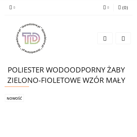
(
0
)
Zaloguj się
Zarejestruj się
Wyślij e-mail
POLIESTER WODOODPORNY ŻABY
ZIELONO-FIOLETOWE WZÓR MAŁY
NOWOŚĆ