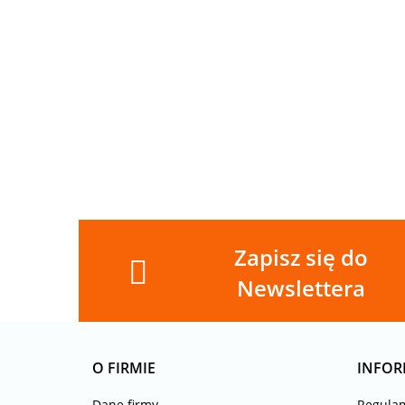
DRUKOWANY
DRUKOWANY
DRUKOWANY
DRU
HALLOWEEN
HALLOWEEN
HALLOWEEN
HAL
14.00
14.00
14.00
14.00
NR 18
NR 17
NR 16
NR 1
Zapisz się do
Newslettera
O FIRMIE
INFOR
Dane firmy
Regula