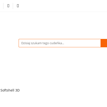
-70% %
Drukowane Tkaniny i Dzianiny
Kupuj więcej
tracja
Pikówki
Tkaniny Estradowe
Strona Gł
WIDACJA do -70% %
Drukowane Tkaniny i Dzianiny
owe
Strona Główna
Softshell 3D