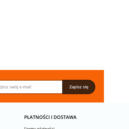
ANY
 4
TKANINA
TKANINA
DRUKOWANY
DRUKOWANY
OBRAZY NA
OBRAZY NA
33.00
33.00
MIĘTOWYCH
FIOLETOWYCH
PASKACH NR 3
PASKACH NR 2
PŁATNOŚCI I DOSTAWA
Formy płatności