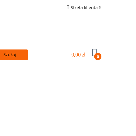
Strefa klienta
 - TANIEJ!
Zaloguj się
ówna
Zarejestruj się
Wyślij e-mail
0,00 zł
0
Kupuj więcej - TANIEJ!
OUTLET