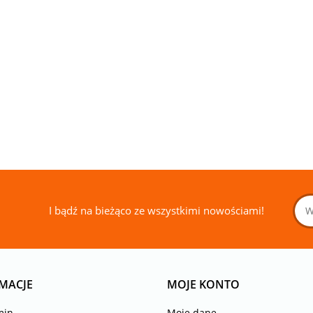
KOWANY
DRUKOWANY
DRUKOWANY
DRUKOW
DRUKOWANY
LOWEEN
HALLOWEEN
HALLOWEEN
SERCA NR
CZASZKI I
14.00
14.00
33.00
33.00
5
NR 14
NR 13
RÓŻE NR 5
I bądź na bieżąco ze wszystkimi nowościami!
MACJE
MOJE KONTO
min
Moje dane