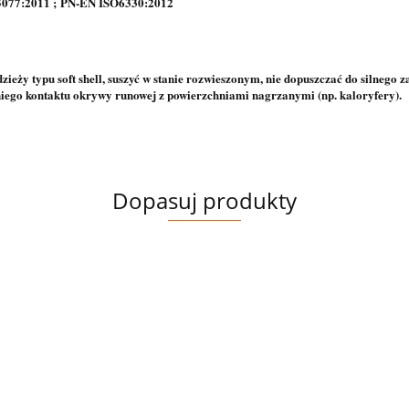
5077:2011 ; PN-EN ISO6330:2012
ieży typu soft shell, suszyć w stanie rozwieszonym, nie dopuszczać do silnego z
iego kontaktu okrywy runowej z powierzchniami nagrzanymi (np. kaloryfery).
Dopasuj produkty
EL
TKANINA
TKANINA
TKANINA
TKANINA