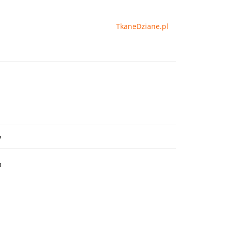
TkaneDziane.pl
y
h