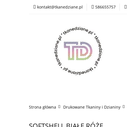
kontakt@tkanedziane.pl
586655757
% LIKWIDACJA do 
OUTLET
Rejes
Wszystkie kategorie
% LIK
Rejestracja
Pikówki
Tkaniny Estrad
Strona główna
Drukowane Tkaniny i Dzianiny
SOFTSHELL BIAŁE RÓŻE