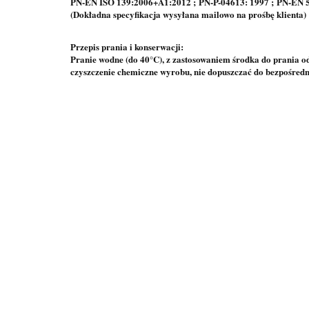
PN-EN ISO 139:2006+A1:2012 ; PN-P-04613: 1997 ; PN-EN 
(Dokładna specyfikacja wysyłana mailowo na prośbę klienta)
Przepis prania i konserwacji:
Pranie wodne (do 40°C), z zastosowaniem środka do prania odz
czyszczenie chemiczne wyrobu, nie dopuszczać do bezpośredn
PAN
TKANINA
TKANINA
TKANINA