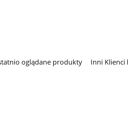
KOWANY
DRUKOWANA
DRUKOWANA
DRUKOWANA
DRUKOW
Ę I LIS
MAKI KOLOR
MAKI
HAFTOWANE
MAKI PO
33.00
33.00
33.00
33.00
BISKUPI NR
CZERWONE
KWIATY NR 4
CZERWO
15
NR 22
tatnio oglądane produkty
Inni Klienci
L
PANEL
PANEL
TKANINA
TKANINA