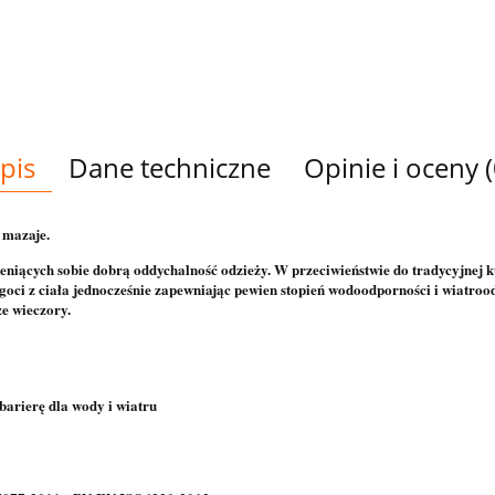
pis
Dane techniczne
Opinie i oceny (
 mazaje.
ceniących sobie dobrą oddychalność odzieży. W przeciwieństwie do tradycyjnej 
ci z ciała jednocześnie zapewniając pewien stopień wodoodporności i wiatroodp
ze wieczory.
 barierę dla wody i wiatru