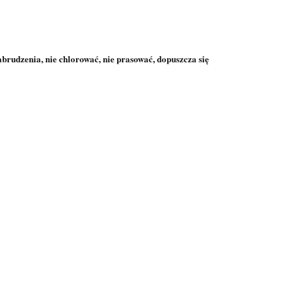
abrudzenia, nie chlorować, nie prasować, dopuszcza się
TKANINA
TKANINA
TKANINA
TKANINA