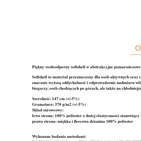
O
Piękny wodoodporny softshell w abstrakcyjne pomarańczowe
Softshell to materiał przeznaczony dla osób aktywnych oraz 
znacznie wyższą oddychalność i odprowadzenie nadmiaru wilgo
biegaczy, osób chodzących po górach, ale także na chłodniejs
Szerokość: 147 cm (+/-5%)
Gramatura: 370 g/m2 (+/-5%)
Skład surowcowy:
lewa strona: 100% poliester o dużej elastyczności stanowiący
prawa strona: miękka i fleecowa dzianina 100% poliester
Wykonane badania metodami: