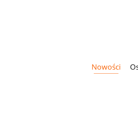
DRU
DRUKOWANA
DRUKOWANA
DRUKOWANA
KSIĄŻ
PAWIE DUŻY
MAKI
MAROKO
14.00
33.00
33.00
33.00
WZÓR
CZERWONE
NR 20
Nowości
Os
PANEL
PANEL
PANEL
PANE