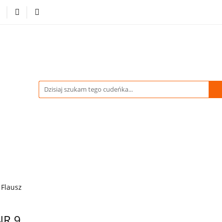
-70% %
Drukowane Tkaniny i Dzianiny
Kupuj więcej
tracja
Pikówki
Tkaniny Estradowe
Strona Gł
WIDACJA do -70% %
Drukowane Tkaniny i Dzianiny
owe
Strona Główna
Flausz
R 9