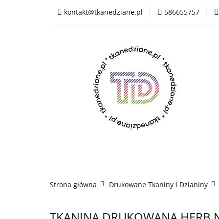
kontakt@tkanedziane.pl
586655757
% LIKWIDACJA do 
OUTLET
Rejes
Wszystkie kategorie
% LIK
Rejestracja
Pikówki
Tkaniny Estrad
Strona główna
Drukowane Tkaniny i Dzianiny
TKANINA DRUKOWANA HERB N