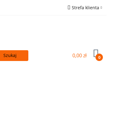
Strefa klienta
 - TANIEJ!
Zaloguj się
ówna
Zarejestruj się
Wyślij e-mail
0,00 zł
0
Kupuj więcej - TANIEJ!
OUTLET