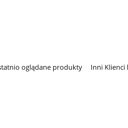
INA
TKANINA
TKANINA
TKANINA
TKANINA
KOWANA
DRUKOWANA
DRUKOWANA
DRUKOWANA
DRUKOW
I W
KRUKI W
SARENKI W
SARENKI W
SOWY W
33.00
33.00
33.00
33.00
CACH
SERCACH
SERCACH
SERCACH
SERCACH
E
MAŁE
DUŻE
MAŁE
DUŻE
tatnio oglądane produkty
Inni Klienci
L
PANEL
PANEL
TKANINA