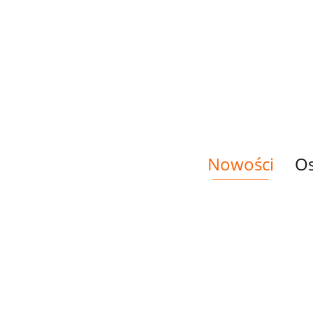
PANEL
PANEL
TKANINA
TKAN
DRUKOWANY
DRUKOWANY
DRUKOWANA
DRU
ZEBRA W
ZEBRA W
HAWAŃCZYK
KRUK
14.00
14.00
33.00
33.00
KWIATOWYM
KWIATOWYM
W KWIATACH
SER
SERCU NR 2
SERCU NR 3
DUŻ
Nowości
Os
PANEL
PANEL
PANEL
PANE