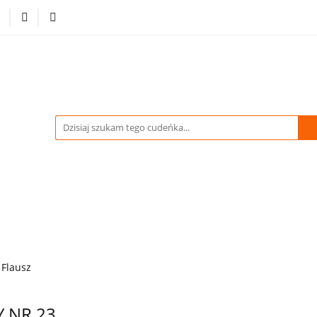
-70% %
Drukowane Tkaniny i Dzianiny
Kupuj więcej
tracja
Pikówki
Tkaniny Estradowe
Strona Gł
WIDACJA do -70% %
Drukowane Tkaniny i Dzianiny
owe
Strona Główna
Flausz
 NR 23