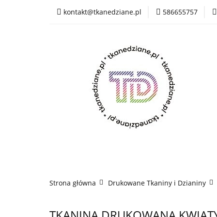
kontakt@tkanedziane.pl
586655757
% LIKWIDACJA do 
OUTLET
Rejes
Wszystkie kategorie
% LIK
Rejestracja
Pikówki
Tkaniny Estrad
Strona główna
Drukowane Tkaniny i Dzianiny
TKANINA DRUKOWANA KWIATY