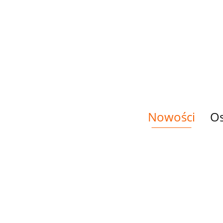
PANEL
PANEL
TKANINA
TKAN
DRUKOWANY
DRUKOWANY
DRUKOWANA
DRU
ZEBRA W
ZEBRA W
HAWAŃCZYK
KRUK
14.00
14.00
33.00
33.00
KWIATOWYM
KWIATOWYM
W KWIATACH
SER
SERCU NR 2
SERCU NR 3
DUŻ
Nowości
Os
PANEL
PANEL
PANEL
PANE