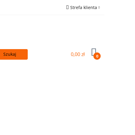
Strefa klienta
 - TANIEJ!
Zaloguj się
ówna
Zarejestruj się
Wyślij e-mail
0,00 zł
0
Kupuj więcej - TANIEJ!
OUTLET