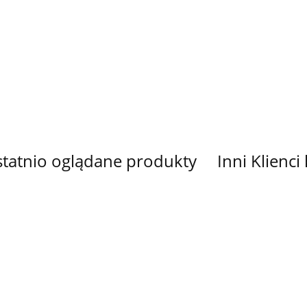
INA
TKANINA
TKANINA
TKANINA
TKANINA
KOWANA
DRUKOWANA
DRUKOWANA
DRUKOWANA
DRUKOW
I W
KRUKI W
SARENKI W
SARENKI W
SOWY W
33.00
33.00
33.00
33.00
CACH
SERCACH
SERCACH
SERCACH
SERCACH
E
MAŁE
DUŻE
MAŁE
DUŻE
tatnio oglądane produkty
Inni Klienci
L
PANEL
PANEL
TKANINA