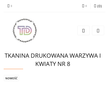
(
0
)
Zaloguj się
Zarejestruj się
Wyślij e-mail
TKANINA DRUKOWANA WARZYWA I
KWIATY NR 8
NOWOŚĆ