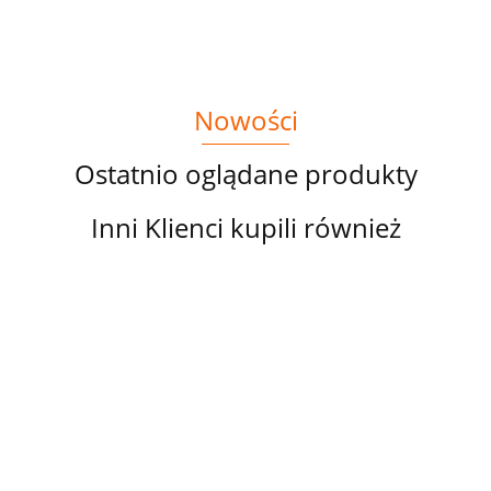
Nowości
Ostatnio oglądane produkty
Inni Klienci kupili również
PANEL
PANEL
PANEL
PANEL
PA
DRUKOWANY
DRUKOWANY
DRUKOWANY
DRUKOWANY
DR