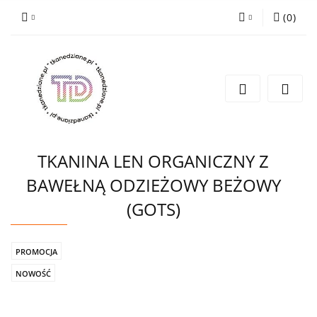
(
0
)
Zaloguj się
Zarejestruj się
Wyślij e-mail
TKANINA LEN ORGANICZNY Z
BAWEŁNĄ ODZIEŻOWY BEŻOWY
(GOTS)
PROMOCJA
NOWOŚĆ