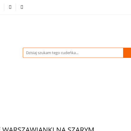
-70% %
Drukowane Tkaniny i Dzianiny
Kupuj więcej
tracja
Pikówki
Tkaniny Estradowe
Strona Gł
WIDACJA do -70% %
Drukowane Tkaniny i Dzianiny
owe
Strona Główna
E WARSZAWIANKI NA SZARYM