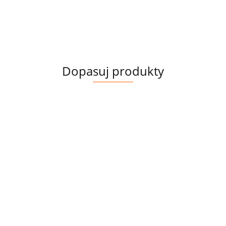
Dopasuj produkty
WELUR
WELUR
WELUR
WELUR
TAPICERSKI
TAPICERSKI
TAPICERSKI
TAPICERSKI
BIAŁE
DUŻE
EGIPT -
EGIPT -
IESTER
52.00
52.00
52.00
52.00
5
PIWONIE
PIWONIE
EGIPT
PAPIRUS
DOODPORNY
NA BRĄZIE
NA
ZŁOTY
MKI
00
SZARYM