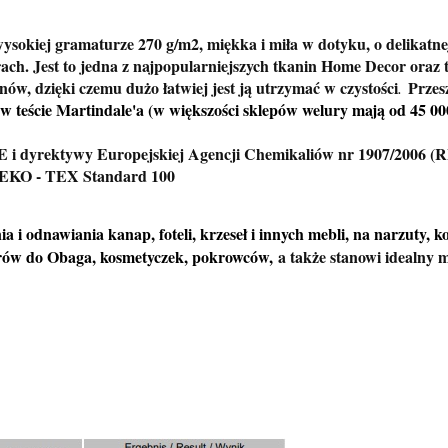
wysokiej gramaturze 270 g/m2, miękka i miła w dotyku, o delikatn
ach. Jest to jedna z najpopularniejszych tkanin Home Decor oraz 
ów, dzięki czemu dużo łatwiej jest ją utrzymać w czystości
Przesz
.
 w teście Martindale'a (w większości sklepów welury mają od 45 000
E i dyrektywy Europejskiej Agencji Chemikaliów nr 1907/2006 
t OEKO - TEX Standard 100
ia i odnawiania kanap, foteli, krzeseł i innych mebli, na narzuty, 
erów do Obaga, kosmetyczek, pokrowców,
a także stanowi idealny m