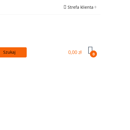
Strefa klienta
 - TANIEJ!
Zaloguj się
ówna
Zarejestruj się
Wyślij e-mail
0,00 zł
0
Kupuj więcej - TANIEJ!
OUTLET