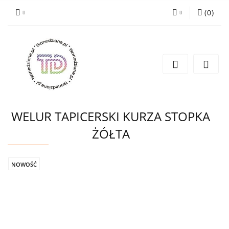
(
0
)
Zaloguj się
Zarejestruj się
Wyślij e-mail
WELUR TAPICERSKI KURZA STOPKA
ŻÓŁTA
NOWOŚĆ