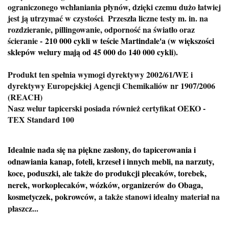
ograniczonego wchłaniania płynów, dzięki czemu dużo łatwiej
jest ją utrzymać w czystości
Przeszła liczne testy m. in. na
.
rozdzieranie, pillingowanie, odporność na światło oraz
ścieranie -
210 000 cykli w teście Martindale'a (w większości
sklepów welury mają od 45 000 do 140 000 cykli).
Produkt ten spełnia wymogi dyrektywy 2002/61/WE i
dyrektywy Europejskiej Agencji Chemikaliów nr 1907/2006
(REACH)
Nasz welur tapicerski posiada również certyfikat OEKO -
TEX Standard 100
Idealnie nada się na piękne zasłony, do tapicerowania i
odnawiania kanap, foteli, krzeseł i innych mebli, na narzuty,
koce, poduszki, ale także do produkcji plecaków, torebek,
nerek, workoplecaków, wózków, organizerów do Obaga,
kosmetyczek, pokrowców,
a także stanowi idealny materiał na
płaszcz...