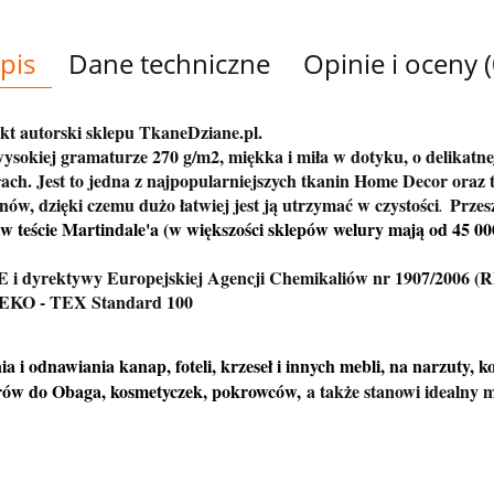
pis
Dane techniczne
Opinie i oceny (
kt autorski sklepu TkaneDziane.pl.
wysokiej gramaturze 270 g/m2, miękka i miła w dotyku, o delikatn
ach. Jest to jedna z najpopularniejszych tkanin Home Decor oraz 
ów, dzięki czemu dużo łatwiej jest ją utrzymać w czystości
Przesz
.
 w teście Martindale'a (w większości sklepów welury mają od 45 000
E i dyrektywy Europejskiej Agencji Chemikaliów nr 1907/2006 
t OEKO - TEX Standard 100
ia i odnawiania kanap, foteli, krzeseł i innych mebli, na narzuty, 
erów do Obaga, kosmetyczek, pokrowców,
a także stanowi idealny m