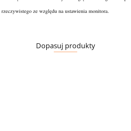
 rzeczywistego ze względu na ustawienia monitora.
Dopasuj produkty
PANEL
TKANINA
TKANINA
TK
ZAMEK
DRUKOWANY
KI
DRUKOWANA
DRUKOWANA
D
CHABROWY,
KRÓLIK W
PAW I
PAWIE DUŻY
MA
KOSTKOWY,
14.00
33.00
33.00
33
4.00
RAMIE
 x
KLUCZE
WZÓR
C
ROZDZIELCZY,