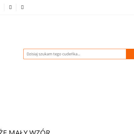
-70% %
Drukowane Tkaniny i Dzianiny
Kupuj więcej
tracja
Pikówki
Tkaniny Estradowe
Strona Gł
WIDACJA do -70% %
Drukowane Tkaniny i Dzianiny
owe
Strona Główna
ÓŻE MAŁY WZÓR