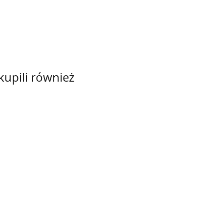
 20
GOGH
15
 kupili również
ANY
 4
TKANINA
TKANINA