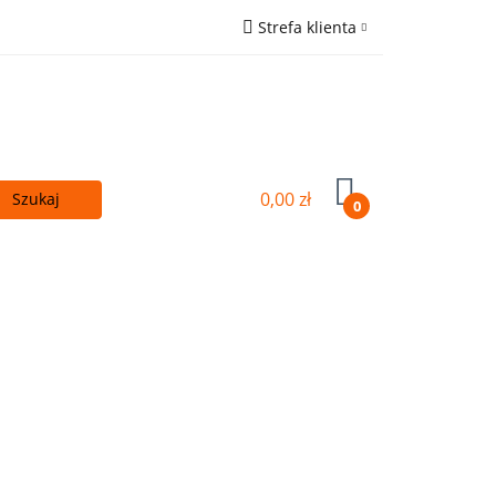
Strefa klienta
 - TANIEJ!
Zaloguj się
ówna
Zarejestruj się
Wyślij e-mail
0,00 zł
0
Kupuj więcej - TANIEJ!
OUTLET