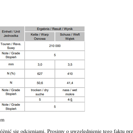
cm
żnić się odcieniami. Prosimy o uwzględnienie tego faktu pr