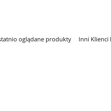
TURKUS -
NR
70 cm, #5
ALICJA W
KRAINIE
CZARÓW
tatnio oglądane produkty
Inni Klienci
L
PANEL
PANEL
TKANINA
TKANINA
KOWANY
DRUKOWANY
DRUKOWANY
DRUKOW
DRUKOWANY
LOWEEN
HALLOWEEN
HALLOWEEN
SERCA NR
CZASZKI I
14.00
14.00
33.00
33.00
5
NR 14
NR 13
RÓŻE NR 5