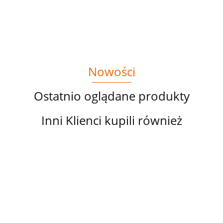
GRANACIE
GRANACIE
PREM
CYFROWY
DRUK
PREMIUM
CYFROWY
Nowości
Ostatnio oglądane produkty
Inni Klienci kupili również