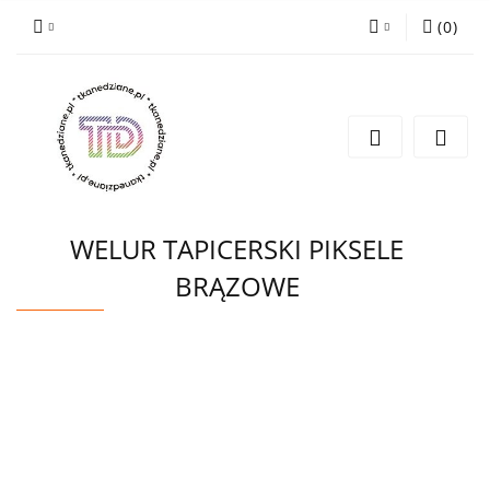
(
0
)
Zaloguj się
Zarejestruj się
Wyślij e-mail
WELUR TAPICERSKI PIKSELE
BRĄZOWE