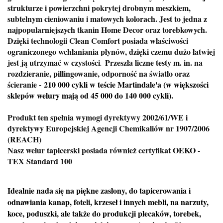
strukturze i powierzchni pokrytej drobnym meszkiem,
subtelnym cieniowaniu i matowych kolorach. Jest to jedna z
najpopularniejszych tkanin Home Decor oraz torebkowych.
Dzięki technologii Clean Comfort posiada właściwości
ograniczonego wchłaniania płynów, dzięki czemu dużo łatwiej
jest ją utrzymać w czystości
Przeszła liczne testy m. in. na
.
rozdzieranie, pillingowanie, odporność na światło oraz
ścieranie -
210 000 cykli w teście Martindale'a (w większości
sklepów welury mają od 45 000 do 140 000 cykli).
Produkt ten spełnia wymogi dyrektywy 2002/61/WE i
dyrektywy Europejskiej Agencji Chemikaliów nr 1907/2006
(REACH)
Nasz welur tapicerski posiada również certyfikat OEKO -
TEX Standard 100
Idealnie nada się na piękne zasłony, do tapicerowania i
odnawiania kanap, foteli, krzeseł i innych mebli, na narzuty,
koce, poduszki, ale także do produkcji plecaków, torebek,