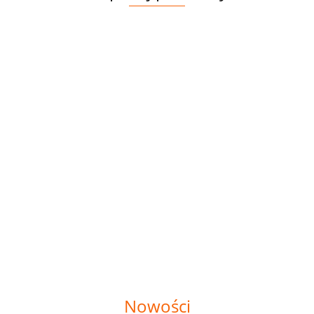
FLAUSZ
PIKÓWKA
PIKSELE
54.00
POLIESTER
POLIESTER
POLIESTER
37.80
WODOODPORNY
WODOODPORNY
WODOODPOR
PIKSELE
PIKSELE
PIKSELE
44.00
44.00
44.00
BRĄZOWE
CZERWONE
FIOLETOWE
Nowości