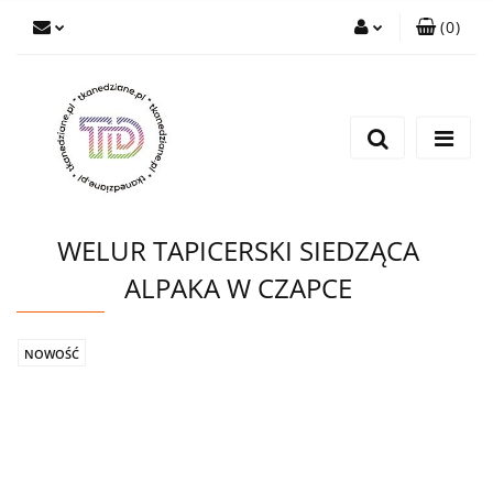
(
0
)
Zaloguj się
Zarejestruj się
Wyślij e-mail
WELUR TAPICERSKI SIEDZĄCA
ALPAKA W CZAPCE
NOWOŚĆ