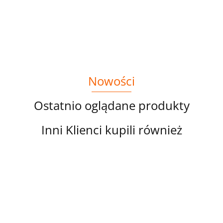
LEW I LIS NA
SŁONIK, LEW I
44.00
44.00
BŁĘKICIE
RÓŻU
ZAJĄC NA
BŁĘKICIE
Nowości
Ostatnio oglądane produkty
Inni Klienci kupili również