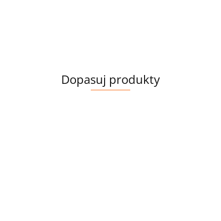
Dopasuj produkty
WELUR
WELUR
TAPICERSKI
TAPICERSKI
LISKI I
SŁONIK,
POLIESTER
POLIESTER
52.00
52.00
BALONY
LEW I
WODOODPORNY
WODOODPORNY
ZAJĄC NA