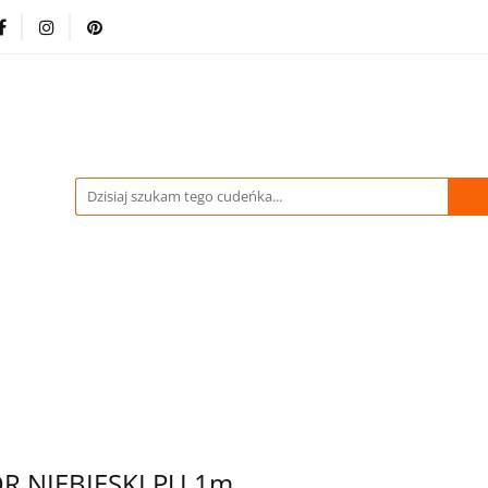
-70% %
Drukowane Tkaniny i Dzianiny
Kupuj wię
stracja
Pikówki
Tkaniny Estradowe
Strona 
WIDACJA do -70% %
Drukowane Tkaniny i Dzianiny
dowe
Strona Główna
R NIEBIESKI PU 1m