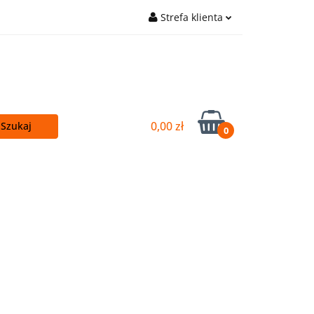
Strefa klienta
cej - TANIEJ!
Zaloguj się
Główna
Zarejestruj się
Wyślij e-mail
0,00 zł
0
Kupuj więcej - TANIEJ!
OUTLET