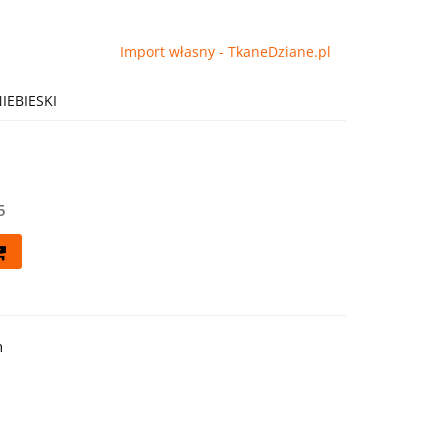
Import własny - TkaneDziane.pl
IEBIESKI
5
h