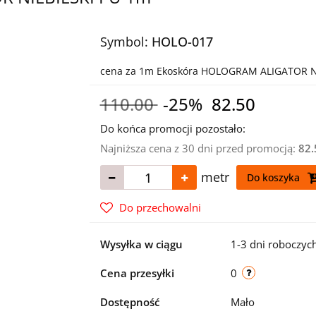
Symbol:
HOLO-017
cena za 1m Ekoskóra HOLOGRAM ALIGATOR N
110.00
-25%
82.50
Do końca promocji pozostało:
Najniższa cena z 30 dni przed promocją:
82.
metr
Do koszyka
Do przechowalni
Wysyłka w ciągu
1-3 dni roboczyc
Cena przesyłki
0
Dostępność
Mało