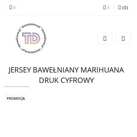
(
0
)
Zaloguj się
Zarejestruj się
Wyślij e-mail
JERSEY BAWEŁNIANY MARIHUANA
DRUK CYFROWY
PROMOCJA