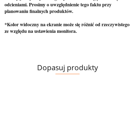
odcieniami. Prosimy o uwzględnienie tego faktu przy
planowaniu finalnych produktów.
*Kolor widoczny na ekranie może się różnić od rzeczywistego
ze względu na ustawienia monitora.
Dopasuj produkty
Produkt
ZEST
niedostępny
PANE
JERSEY
JERS
JERSEY
JERSEY
JERSEY
17.00