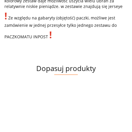
kolorowy zestaw daje możliwość uszycia wielu ubrań za
relatywnie niskie pieniądze. w zestawie znajdują się jerseye
!
Ze względu na gabaryty (objętość) paczki, możliwe jest
zamówienie w jednej przesyłce tylko jednego zestawu do
!
PACZKOMATU INPOST
Dopasuj produkty
Produkt
ZEST
niedostępny
PANE
JERSEY
JERS
JERSEY
JERSEY
JERSEY
17.00