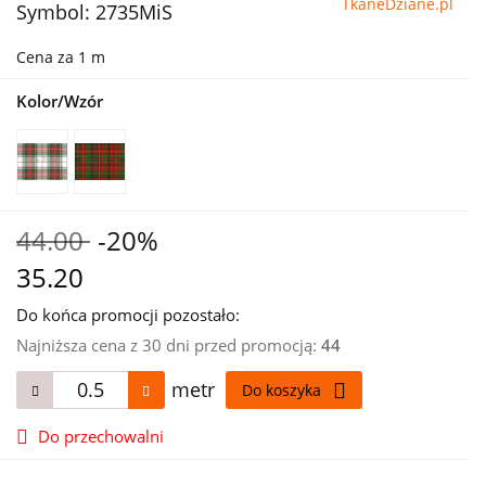
TkaneDziane.pl
Symbol:
2735MiS
Cena za 1 m
Kolor/Wzór
44.00
-20%
35.20
Do końca promocji pozostało:
Najniższa cena z 30 dni przed promocją:
44
metr
Do koszyka
Do przechowalni