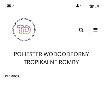
(
0
)
Zaloguj się
Zarejestruj się
Wyślij e-mail
POLIESTER WODOODPORNY
TROPIKALNE ROMBY
PROMOCJA