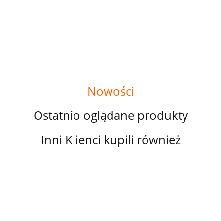
TROPIKALNE
47.60
27.99
DRUK
WODOODPORNY
NEON DRUK
14.00
CYFROWY
TUKAN TŁO
CYFROWY
GREEN
Nowości
Ostatnio oglądane produkty
Inni Klienci kupili również