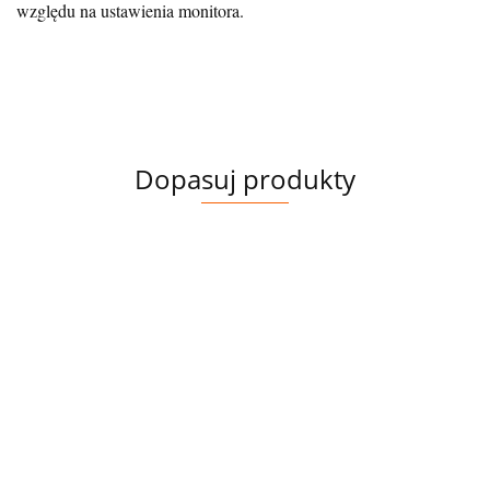
względu na ustawienia monitora.
Dopasuj produkty
PANEL
POLIESTER
POLIESTER
POLIE
POLIESTER
WODOODPORNY
WODOODPORNY
WODO