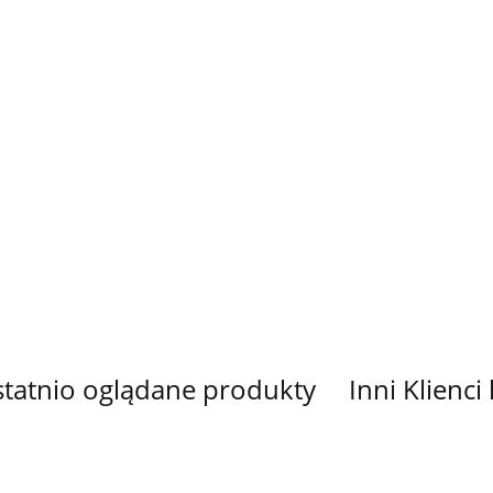
WELUR
WELUR
TAPICERSKI
TAPICERS
MIŁORZĄB
MIŁORZĄ
POLIESTER
POLIESTER
52.00
52.00
FUCHSIA
GREEN
ORNY
WODOODPORNY
WODOODPORNY
MIŁORZĄB
MIŁORZĄB
44.00
44.00
VIOLET
YELLOW
tatnio oglądane produkty
Inni Klienci