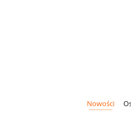
POLIESTER
POLIESTER
POLIESTER
WODOODPORNY
WODOODPORNY
WODOODP
MIŁORZĄB
MIŁORZĄB
MIŁORZĄB
44.00
44.00
44.00
FUCHSIA
GREEN
TURQUOISE
Nowości
Os