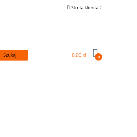
Strefa klienta
 - TANIEJ!
Zaloguj się
ówna
Zarejestruj się
Wyślij e-mail
0,00 zł
0
Kupuj więcej - TANIEJ!
OUTLET