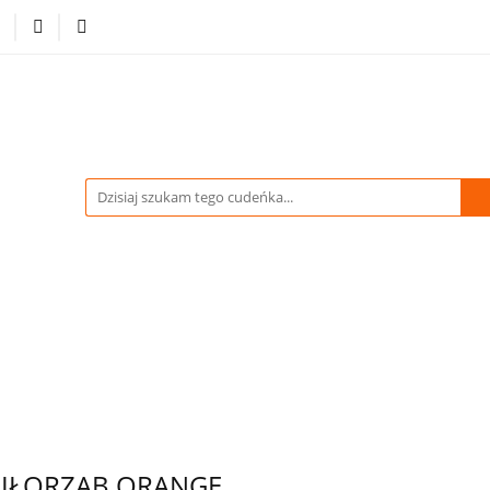
-70% %
Drukowane Tkaniny i Dzianiny
Kupuj więcej
tracja
Pikówki
Tkaniny Estradowe
Strona Gł
WIDACJA do -70% %
Drukowane Tkaniny i Dzianiny
owe
Strona Główna
IŁORZĄB ORANGE