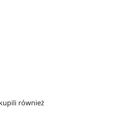
WELUR
WELUR
WELUR
WELUR
WELUR
KI
TAPICERSKI
TAPICERSKI
TAPICERSKI
TAPICERSKI
TAPICERSKI
B
MIŁORZĄB
MIŁORZĄB
MIŁORZĄB
SMALL
MIŁORZĄB
52.00
52.00
52.00
52.00
52.00
ORANGE
VIOLET
YELLOW
DOGS
TURQUOISE
 kupili również