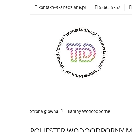
kontakt@tkanedziane.pl
586655757
% LIKWIDACJA do 
OUTLET
Rejes
Wszystkie kategorie
% LIK
Rejestracja
Pikówki
Tkaniny Estrad
Strona główna
Tkaniny Wodoodporne
POLIESTER WODOODPORNY M