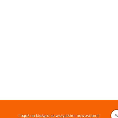
L
PANEL
PANEL
TKANINA
TKANINA
KOWANY
DRUKOWANY
DRUKOWANY
DRUKOW
DRUKOWANY
LOWEEN
HALLOWEEN
HALLOWEEN
SERCA NR
CZASZKI I
14.00
14.00
33.00
33.00
5
NR 14
NR 13
RÓŻE NR 5
I bądź na bieżąco ze wszystkimi nowościami!