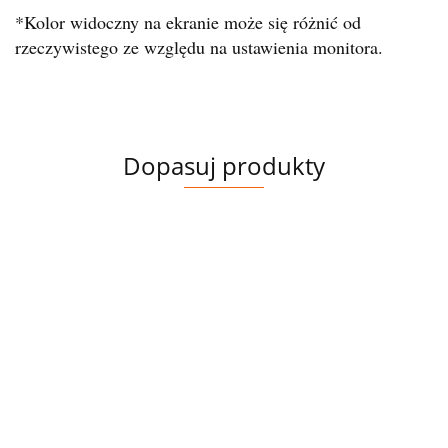
*Kolor widoczny na ekranie może się różnić od
rzeczywistego ze względu na ustawienia monitora.
Dopasuj produkty
PANEL
PANEL
TKANINA
DRUKOWANY
DRUKOWAN
DRUKOWANA
POLIESTER
KRÓLIK W
KSIĄŻĘ I LIS
MAKI
WODOODPORNY
14.00
14.00
33.00
RAMIE
CZERWONE