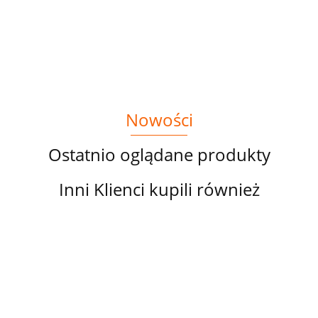
MIŁORZĄB
TURKUS -
44.00
NR 20
ORANGE
ALICJA W
KRAINIE
CZARÓW
Nowości
Ostatnio oglądane produkty
Inni Klienci kupili również