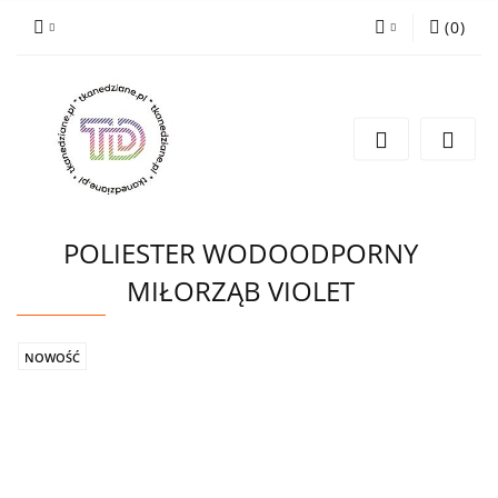
(
0
)
Zaloguj się
Zarejestruj się
Wyślij e-mail
POLIESTER WODOODPORNY
MIŁORZĄB VIOLET
NOWOŚĆ