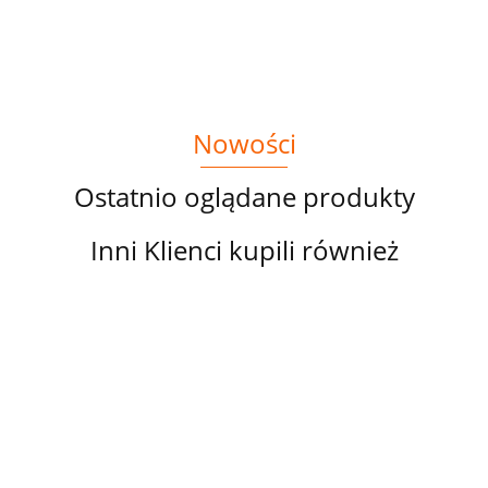
Nowości
Ostatnio oglądane produkty
Inni Klienci kupili również
PANEL
PANEL
PANEL
PANEL
PA