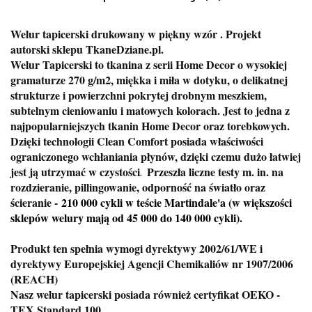
Welur tapicerski drukowany w piękny wzór . Projekt
autorski sklepu TkaneDziane.pl.
Welur Tapicerski to tkanina z serii Home Decor o wysokiej
gramaturze 270 g/m2, miękka i miła w dotyku, o delikatnej
strukturze i powierzchni pokrytej drobnym meszkiem,
subtelnym cieniowaniu i matowych kolorach. Jest to jedna z
najpopularniejszych tkanin Home Decor oraz torebkowych.
Dzięki technologii Clean Comfort posiada właściwości
ograniczonego wchłaniania płynów, dzięki czemu dużo łatwiej
jest ją utrzymać w czystości
Przeszła liczne testy m. in. na
.
rozdzieranie, pillingowanie, odporność na światło oraz
ścieranie -
210 000 cykli w teście Martindale'a (w większości
sklepów welury mają od 45 000 do 140 000 cykli).
Produkt ten spełnia wymogi dyrektywy 2002/61/WE i
dyrektywy Europejskiej Agencji Chemikaliów nr 1907/2006
(REACH)
Nasz welur tapicerski posiada również certyfikat OEKO -
TEX Standard 100