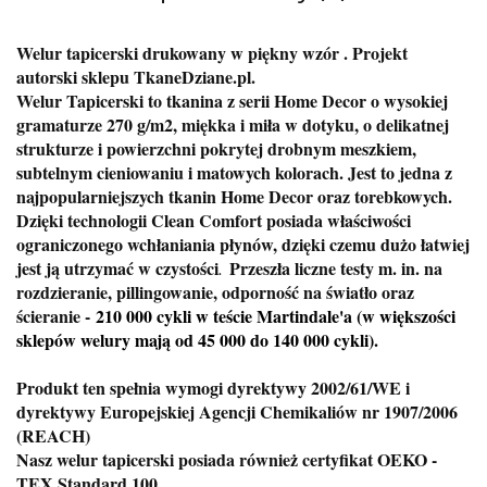
Welur tapicerski drukowany w piękny wzór . Projekt
autorski sklepu TkaneDziane.pl.
Welur Tapicerski to tkanina z serii Home Decor o wysokiej
gramaturze 270 g/m2, miękka i miła w dotyku, o delikatnej
strukturze i powierzchni pokrytej drobnym meszkiem,
subtelnym cieniowaniu i matowych kolorach. Jest to jedna z
najpopularniejszych tkanin Home Decor oraz torebkowych.
Dzięki technologii Clean Comfort posiada właściwości
ograniczonego wchłaniania płynów, dzięki czemu dużo łatwiej
jest ją utrzymać w czystości
Przeszła liczne testy m. in. na
.
rozdzieranie, pillingowanie, odporność na światło oraz
ścieranie -
210 000 cykli w teście Martindale'a (w większości
sklepów welury mają od 45 000 do 140 000 cykli).
Produkt ten spełnia wymogi dyrektywy 2002/61/WE i
dyrektywy Europejskiej Agencji Chemikaliów nr 1907/2006
(REACH)
Nasz welur tapicerski posiada również certyfikat OEKO -
TEX Standard 100