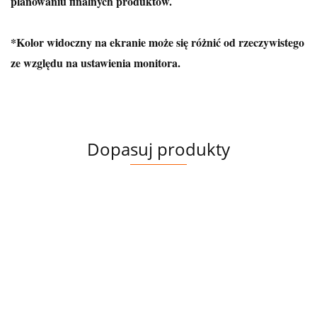
planowaniu finalnych produktów.
*Kolor widoczny na ekranie może się różnić od rzeczywistego
ze względu na ustawienia monitora.
Dopasuj produkty
PANEL
DRESÓWKA
WELUR
PĘTELKA
TAPICERSKI
MAKI NA