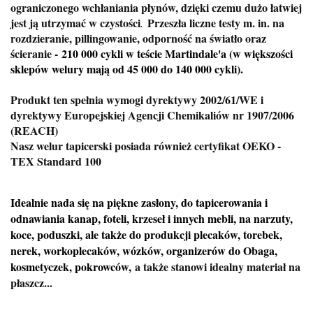
ograniczonego wchłaniania płynów, dzięki czemu dużo łatwiej
jest ją utrzymać w czystości
Przeszła liczne testy m. in. na
.
rozdzieranie, pillingowanie, odporność na światło oraz
ścieranie -
210 000 cykli w teście Martindale'a (w większości
sklepów welury mają od 45 000 do 140 000 cykli).
Produkt ten spełnia wymogi dyrektywy 2002/61/WE i
dyrektywy Europejskiej Agencji Chemikaliów nr 1907/2006
(REACH)
Nasz welur tapicerski posiada również certyfikat OEKO -
TEX Standard 100
Idealnie nada się na piękne zasłony, do tapicerowania i
odnawiania kanap, foteli, krzeseł i innych mebli, na narzuty,
koce, poduszki, ale także do produkcji plecaków, torebek,
nerek, workoplecaków, wózków, organizerów do Obaga,
kosmetyczek, pokrowców,
a także stanowi idealny materiał na
płaszcz...